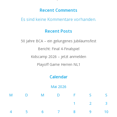
Recent Comments
Es sind keine Kommentare vorhanden.
Recent Posts
50 Jahre BCA – ein gelungenes Jubiläumsfest
Bericht: Final 4-Finalspiel
Kidscamp 2026 – jetzt anmelden
Playoff Game Herren NL1
Calendar
Mai 2026
M
D
M
D
F
S
S
1
2
3
4
5
6
7
8
9
10