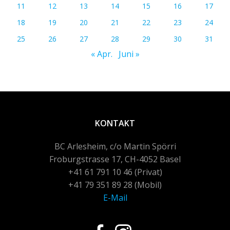
11
12
13
14
15
16
17
18
19
20
21
22
23
24
25
26
27
28
29
30
31
« Apr.
Juni »
KONTAKT
BC Arlesheim, c/o Martin Spörri
Froburgstrasse 17, CH-4052 Basel
+41 61 791 10 46 (Privat)
+41 79 351 89 28 (Mobil)
E-Mail