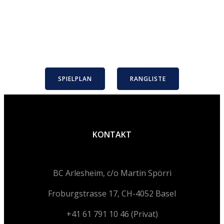
Hier findest du die
Spieldaten und
Rangliste!
SPIELPLAN
RANGLISTE
KONTAKT
BC Arlesheim, c/o Martin Spörri
Froburgstrasse 17, CH-4052 Basel
+41 61 791 10 46 (Privat)