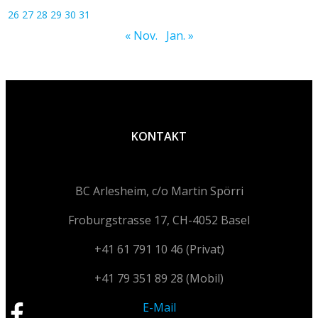
26
27
28
29
30
31
« Nov.
Jan. »
KONTAKT
BC Arlesheim, c/o Martin Spörri
Froburgstrasse 17, CH-4052 Basel
+41 61 791 10 46 (Privat)
+41 79 351 89 28 (Mobil)
E-Mail