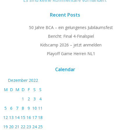
Recent Posts
50 Jahre BCA – ein gelungenes Jubiläumsfest
Bericht: Final 4-Finalspiel
Kidscamp 2026 – jetzt anmelden
Playoff Game Herren NL1
Calendar
Dezember 2022
M
D
M
D
F
S
S
1
2
3
4
5
6
7
8
9
10
11
12
13
14
15
16
17
18
19
20
21
22
23
24
25